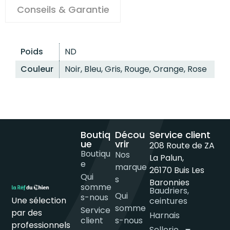
Conseils & Garantie
Poids
ND
Couleur
Noir, Bleu, Gris, Rouge, Orange, Rose
Boutiq
Décou
Service client
ue
vrir
208 Route de ZA
Boutiqu
Nos
La Palun,
e
marque
26170 Buis Les
Qui
s
Baronnies
somme
Baudriers,
Qui
s-nous
Une sélection
ceintures
somme
Service
par des
Harnais
client
s-nous
professionnels
Sellerie