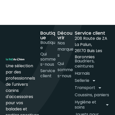
Boutiq
Décou
Service client
ue
vrir
208 Route de ZA
Boutiqu
Nos
La Palun,
e
marque
26170 Buis Les
Qui
s
Baronnies
somme
Baudriers,
Qui
s-nous
Une sélection
ceintures
somme
Service
par des
Harnais
client
s-nous
professionnels
Sellerie
de l'univers
Transport
canins
Coussins, paniers
d'accessoires
Hygiène et
pour vos
soins
balades et
Jouets pour